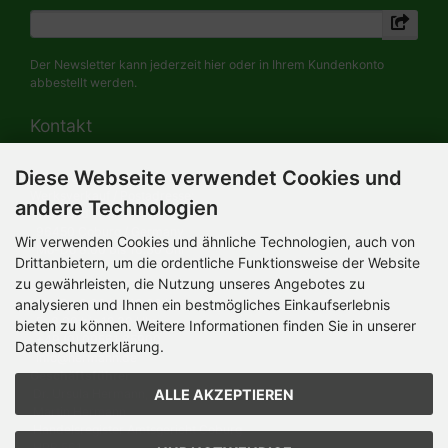
Der Newsletter kann jederzeit hier oder in Ihrem Kundenkonto
abbestellt werden.
Kontakt
Diese Webseite verwendet Cookies und
HERMANN-Spielwaren GmbH
Werksverkauf / Postadresse:
andere Technologien
Im Grund 9-11
96450 Coburg / Germany
Wir verwenden Cookies und ähnliche Technologien, auch von
Mo-Do 8.00 bis 16.30 Uhr
Drittanbietern, um die ordentliche Funktionsweise der Website
zu gewährleisten, die Nutzung unseres Angebotes zu
Bürozeiten:
analysieren und Ihnen ein bestmögliches Einkaufserlebnis
Mo-Do 8.00 bis 16.30 Uhr
Fr 8.00 bis 12.30 Uhr
bieten zu können. Weitere Informationen finden Sie in unserer
+49 (0) 09561 85900
Datenschutzerklärung.
info@hermann.de
Geschäftsführer
ALLE AKZEPTIEREN
Dr. Ursula Hermann,
Martin Hermann
Handelsregister Amtsgericht Coburg
HRB 561