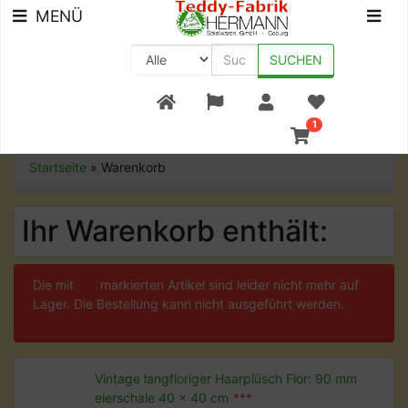
MENÜ
SUCHEN
+49 (0) 9561-8590-0
1
Startseite
»
Warenkorb
Ihr Warenkorb enthält:
Die mit
***
markierten Artikel sind leider nicht mehr auf
Lager. Die Bestellung kann nicht ausgeführt werden.
Vintage langfloriger Haarplüsch Flor: 90 mm
eierschale 40 x 40 cm
***