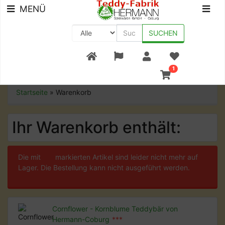
MENÜ
SUCHEN
+49 (0) 9561-8590-0
1
Startseite
»
Warenkorb
Ihr Warenkorb enthält:
Die mit
***
markierten Artikel sind leider nicht mehr auf
Lager. Die Bestellung kann nicht ausgeführt werden.
Cornflower - Kornblume Teddybär von
Hermann-Coburg
***