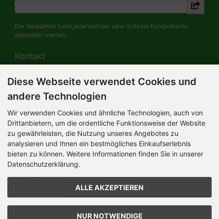
Der Newsletter kann jederzeit hier oder in Ihrem Kundenkonto
abbestellt werden.
Kontakt
Diese Webseite verwendet Cookies und
HERMANN-Spielwaren GmbH
Werksverkauf / Postadresse:
andere Technologien
Im Grund 9-11
96450 Coburg / Germany
Wir verwenden Cookies und ähnliche Technologien, auch von
Mo-Do 8.00 bis 16.30 Uhr
Drittanbietern, um die ordentliche Funktionsweise der Website
zu gewährleisten, die Nutzung unseres Angebotes zu
Bürozeiten:
analysieren und Ihnen ein bestmögliches Einkaufserlebnis
Mo-Do 8.00 bis 16.30 Uhr
Fr 8.00 bis 12.30 Uhr
bieten zu können. Weitere Informationen finden Sie in unserer
+49 (0) 09561 85900
Datenschutzerklärung.
info@hermann.de
Geschäftsführer
ALLE AKZEPTIEREN
Dr. Ursula Hermann,
Martin Hermann
Handelsregister Amtsgericht Coburg
HRB 561
NUR NOTWENDIGE