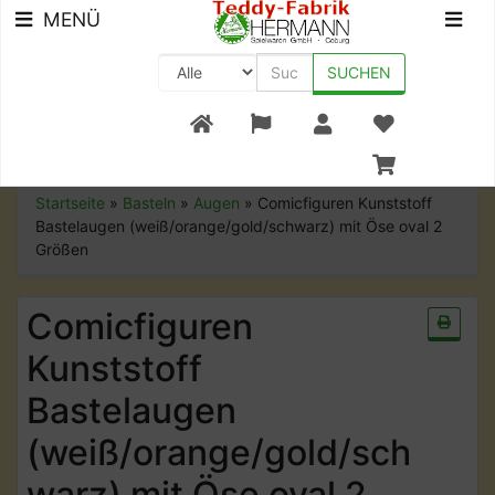
MENÜ
SUCHEN
+49 (0) 9561-8590-0
Startseite
»
Basteln
»
Augen
»
Comicfiguren Kunststoff
Bastelaugen (weiß/orange/gold/schwarz) mit Öse oval 2
Größen
Comicfiguren
Kunststoff
Bastelaugen
(weiß/orange/gold/sch
warz) mit Öse oval 2