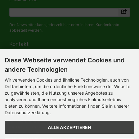
Der Newsletter kann jederzeit hier oder in Ihrem Kundenkonto
abbestellt werden.
Kontakt
Diese Webseite verwendet Cookies und
HERMANN-Spielwaren GmbH
Werksverkauf / Postadresse:
andere Technologien
Im Grund 9-11
96450 Coburg / Germany
Wir verwenden Cookies und ähnliche Technologien, auch von
Mo-Do 8.00 bis 16.30 Uhr
Drittanbietern, um die ordentliche Funktionsweise der Website
zu gewährleisten, die Nutzung unseres Angebotes zu
Bürozeiten:
analysieren und Ihnen ein bestmögliches Einkaufserlebnis
Mo-Do 8.00 bis 16.30 Uhr
Fr 8.00 bis 12.30 Uhr
bieten zu können. Weitere Informationen finden Sie in unserer
+49 (0) 09561 85900
Datenschutzerklärung.
info@hermann.de
Geschäftsführer
ALLE AKZEPTIEREN
Dr. Ursula Hermann,
Martin Hermann
Handelsregister Amtsgericht Coburg