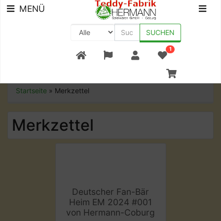
MENÜ
SUCHEN
1
+49 (0) 9561-8590-0
Startseite
»
Merkzettel
Merkzettel
Deutscher Fan-Bär
Heim EM 2024 #001
von Hermann-Coburg