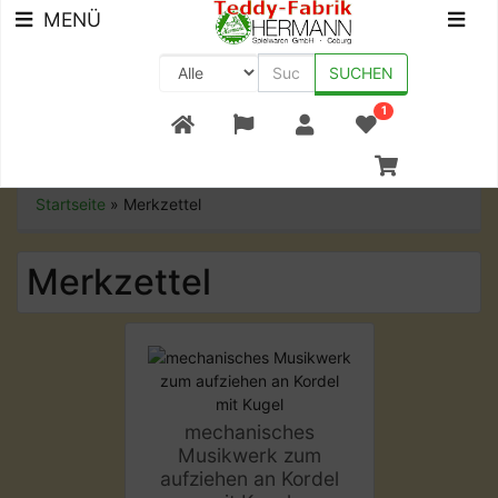
MENÜ
SUCHEN
1
+49 (0) 9561-8590-0
Startseite
»
Merkzettel
Merkzettel
mechanisches
Musikwerk zum
aufziehen an Kordel