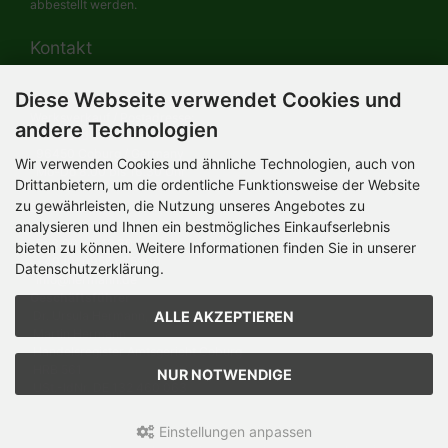
abbestellt werden.
Kontakt
Diese Webseite verwendet Cookies und
HERMANN-Spielwaren GmbH
Werksverkauf / Postadresse:
andere Technologien
Im Grund 9-11
96450 Coburg / Germany
Wir verwenden Cookies und ähnliche Technologien, auch von
Mo-Do 8.00 bis 16.30 Uhr
Drittanbietern, um die ordentliche Funktionsweise der Website
zu gewährleisten, die Nutzung unseres Angebotes zu
Bürozeiten:
analysieren und Ihnen ein bestmögliches Einkaufserlebnis
Mo-Do 8.00 bis 16.30 Uhr
Fr 8.00 bis 12.30 Uhr
bieten zu können. Weitere Informationen finden Sie in unserer
+49 (0) 09561 85900
Datenschutzerklärung.
info@hermann.de
Geschäftsführer
ALLE AKZEPTIEREN
Dr. Ursula Hermann,
Martin Hermann
Handelsregister Amtsgericht Coburg
HRB 561
NUR NOTWENDIGE
USt.-IdNr. DE 132 460 063
Einstellungen anpassen