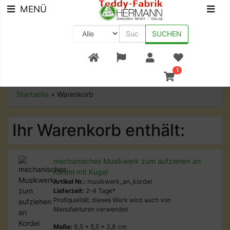
MENÜ
SUCHEN
+49 (0) 9561-8590-0
1
Startseite
»
Warenkorb
Ihr Warenkorb enthält:
mechanisches Musikwerk zum aufziehen an
Kordel mit Kugel
Artikel Nr.:
musikwerk_an_kordel
Lieferzeit:
2-4 Tage*
Profiqualität, dieses Werk wird auch von
Manufakturen verwendet
Maße:
6,5 x 5,5 x 3,8 cm