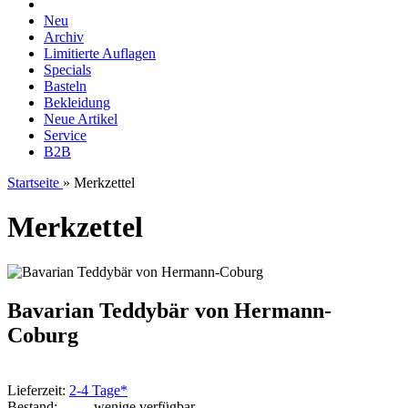
Neu
Archiv
Limitierte Auflagen
Specials
Basteln
Bekleidung
Neue Artikel
Service
B2B
Startseite
»
Merkzettel
Merkzettel
Bavarian Teddybär von Hermann-
Coburg
Lieferzeit:
2-4 Tage*
Bestand:
wenige verfügbar