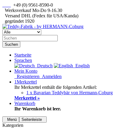
+49 (0) 9561-8590-0
Werksverkauf Mo-Do 9-16.30
Versand DHL (Fedex für USA/Kanda)
gegründet 1920
Suchen
Startseite
Sprachen
Deutsch
English
Mein Konto
Registrieren
Anmelden
1
Merkzettel
Ihr Merkzettel enthält die folgenden Artikel:
1 x Bavarian Teddybär von Hermann-Coburg
Merkzettel »
Warenkorb
Ihr Warenkorb ist leer.
Menü
Seitenleiste
Kategorien