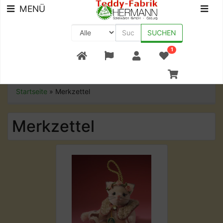
MENÜ
SUCHEN
1
+49 (0) 9561-8590-0
Startseite
»
Merkzettel
Merkzettel