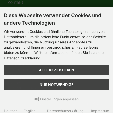
Kontakt
Diese Webseite verwendet Cookies und
HERMANN-Spielwaren GmbH
Werksverkauf / Postadresse:
andere Technologien
Im Grund 9-11
96450 Coburg / Germany
Wir verwenden Cookies und ähnliche Technologien, auch von
Mo-Do 8.00 bis 16.30 Uhr
Drittanbietern, um die ordentliche Funktionsweise der Website
zu gewährleisten, die Nutzung unseres Angebotes zu
Bürozeiten:
analysieren und Ihnen ein bestmögliches Einkaufserlebnis
Mo-Do 8.00 bis 16.30 Uhr
Fr 8.00 bis 12.30 Uhr
bieten zu können. Weitere Informationen finden Sie in unserer
+49 (0) 09561 85900
Datenschutzerklärung.
info@hermann.de
Geschäftsführer
ALLE AKZEPTIEREN
Dr. Ursula Hermann,
Martin Hermann
Handelsregister Amtsgericht Coburg
HRB 561
NUR NOTWENDIGE
USt.-IdNr. DE 132 460 063
Einstellungen anpassen
Teddy-Fabrik - by HERMANN-Coburg © 2026 | Template © 2026
by Karl
Deutsch
English
Datenschutzerklärung
Impressum