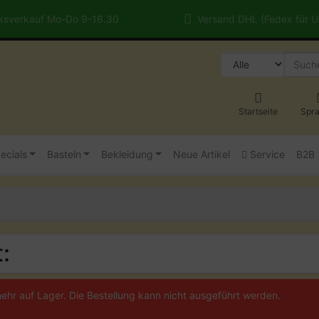
sverkauf Mo-Do 9-16.30
Versand DHL (Fedex für 
Startseite
Spr
ecials
Basteln
Bekleidung
Neue Artikel
Service
B2B
:
 mehr auf Lager. Die Bestellung kann nicht ausgeführt werden.