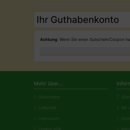
Ihr Guthabenkonto
Achtung:
Wenn Sie einen Gutschein/Coupon hab
Mehr über...
Infor
Gutscheine
Site
Lieferzeit
Wir ü
Impressum
Desi
Unsere AGB
Mate