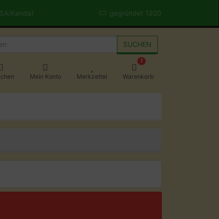
USA/Kanda)
gegründet 1920
SUCHEN
1
achen
Mein Konto
Merkzettel
Warenkorb