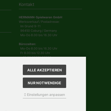
Kontakt
HERMANN-Spielwaren GmbH
Werksverkauf / Postadresse:
Im Grund 9-11
96450 Coburg / Germany
Mo-Do 8.00 bis 16.30 Uhr
Bürozeiten:
Mo-Do 8.00 bis 16.30 Uhr
Fr 8.00 bis 12.30 Uhr
+49 (0) 09561 85900
info@hermann.de
Geschäftsführer
ALLE AKZEPTIEREN
Dr. Ursula Hermann,
Martin Hermann
Handelsregister Amtsgericht Coburg
NUR NOTWENDIGE
HRB 561
USt.-IdNr. DE 132 460 063
Einstellungen anpassen