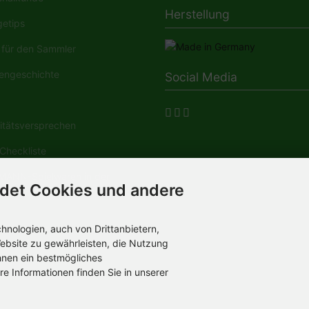
Herstellung
etips
für den Sammler
engeschichte
Social Media
tätsversprechen
Checkliste
ANN-Spielwaren in der
det Cookies und andere
dia
nologien, auch von Drittanbietern,
ebsite zu gewährleisten, die Nutzung
hnen ein bestmögliches
re Informationen finden Sie in unserer