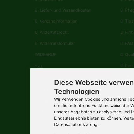
Liefer- und Versandkosten
Pfleg
Versandinformation
Tips 
Widerrufsrecht
Firm
Widerrufsformular
FAQ
WIDERRUF
Quali
Ihre 
">
WIDERRUF
HERM
Diese Webseite verwen
Wikipe
Technologien
Zahlungsmöglichkeiten
Wir verwenden Cookies und ähnliche Tech
Kontakt
um die ordentliche Funktionsweise der W
unseres Angebotes zu analysieren und I
Allgemeine Verbraucherinformation
Einkaufserlebnis bieten zu können. Weite
Privatsphäre und Datenschutz
Datenschutzerklärung.