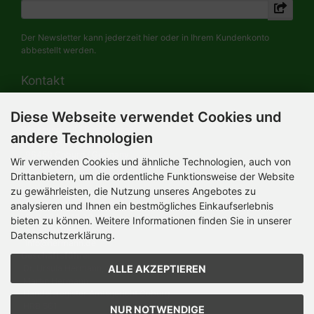
Der Newsletter kann jederzeit hier oder in Ihrem Kundenkonto
abbestellt werden.
Kontakt
Diese Webseite verwendet Cookies und
HERMANN-Spielwaren GmbH
Werksverkauf / Postadresse:
andere Technologien
Im Grund 9-11
96450 Coburg / Germany
Wir verwenden Cookies und ähnliche Technologien, auch von
Mo-Do 8.00 bis 16.30 Uhr
Drittanbietern, um die ordentliche Funktionsweise der Website
zu gewährleisten, die Nutzung unseres Angebotes zu
Bürozeiten:
analysieren und Ihnen ein bestmögliches Einkaufserlebnis
Mo-Do 8.00 bis 16.30 Uhr
Fr 8.00 bis 12.30 Uhr
bieten zu können. Weitere Informationen finden Sie in unserer
+49 (0) 09561 85900
Datenschutzerklärung.
info@hermann.de
Geschäftsführer
ALLE AKZEPTIEREN
Dr. Ursula Hermann,
Martin Hermann
Handelsregister Amtsgericht Coburg
HRB 561
NUR NOTWENDIGE