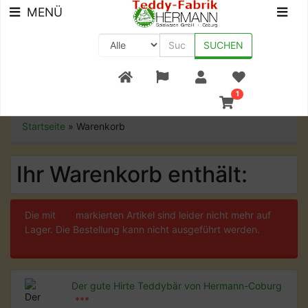
MENÜ
SUCHEN
+49 (0) 9561-8590-0
1
Startseite
»
Warenkorb
Ihr Warenkorb enthält:
Die mit
***
markierten Artikel sind leider nicht mehr auf
Lager. Die Bestellung kann nicht ausgeführt werden.
Der gute Hirte Teddybär von Hermann-Coburg
***