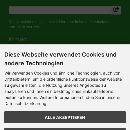
Der Newsletter kann jederzeit hier oder in Ihrem Kundenkonto
abbestellt werden.
Kontakt
Diese Webseite verwendet Cookies und
HERMANN-Spielwaren GmbH
Werksverkauf / Postadresse:
andere Technologien
Im Grund 9-11
96450 Coburg / Germany
Wir verwenden Cookies und ähnliche Technologien, auch von
Mo-Do 8.00 bis 16.30 Uhr
Drittanbietern, um die ordentliche Funktionsweise der Website
zu gewährleisten, die Nutzung unseres Angebotes zu
Bürozeiten:
analysieren und Ihnen ein bestmögliches Einkaufserlebnis
Mo-Do 8.00 bis 16.30 Uhr
Fr 8.00 bis 12.30 Uhr
bieten zu können. Weitere Informationen finden Sie in unserer
+49 (0) 09561 85900
Datenschutzerklärung.
info@hermann.de
Geschäftsführer
ALLE AKZEPTIEREN
Dr. Ursula Hermann,
Martin Hermann
Handelsregister Amtsgericht Coburg