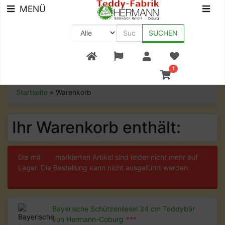
MENÜ
SUCHEN
+49 (0) 9561-8590-0
1
Startseite
»
Warenkorb
Ihr Warenkorb enthält:
Die mit
***
markierten Artikel sind leider nicht mehr auf
Lager. Die Bestellung kann nicht ausgeführt werden.
Bayerische Schützenliesel 34 cm Teddybär
von Hermann-Coburg
***