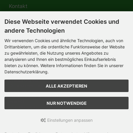
Kontakt
Diese Webseite verwendet Cookies und
HERMANN-Spielwaren GmbH
Werksverkauf / Postadresse:
andere Technologien
Im Grund 9-11
96450 Coburg / Germany
Wir verwenden Cookies und ähnliche Technologien, auch von
Mo-Do 8.00 bis 16.30 Uhr
Drittanbietern, um die ordentliche Funktionsweise der Website
zu gewährleisten, die Nutzung unseres Angebotes zu
Bürozeiten:
analysieren und Ihnen ein bestmögliches Einkaufserlebnis
Mo-Do 8.00 bis 16.30 Uhr
Fr 8.00 bis 12.30 Uhr
bieten zu können. Weitere Informationen finden Sie in unserer
+49 (0) 09561 85900
Datenschutzerklärung.
info@hermann.de
Geschäftsführer
ALLE AKZEPTIEREN
Dr. Ursula Hermann,
Martin Hermann
Handelsregister Amtsgericht Coburg
HRB 561
NUR NOTWENDIGE
USt.-IdNr. DE 132 460 063
Einstellungen anpassen
Teddy-Fabrik - by HERMANN-Coburg © 2026 | Template © 2026
by Karl