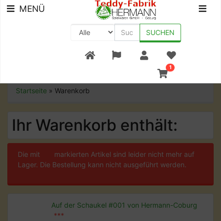
MENÜ
SUCHEN
+49 (0) 9561-8590-0
1
Startseite
»
Warenkorb
Ihr Warenkorb enthält:
Die mit
***
markierten Artikel sind leider nicht mehr auf
Lager. Die Bestellung kann nicht ausgeführt werden.
Auf der Schaukel #001 von Hermann-Coburg
***