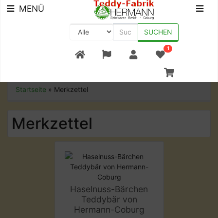
MENÜ
SUCHEN
1
+49 (0) 9561-8590-0
Startseite
»
Merkzettel
Merkzettel
Haselnuss-Bärchen
Teddybär von
Hermann-Coburg