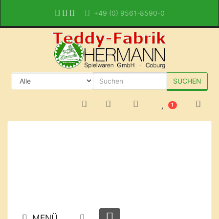
+49 (0) 9561-8590-0
SUCHEN
1
MENÜ