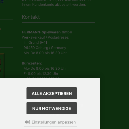
Ihrem Kundenkonto abbestellt werden.
Kontakt
HERMANN-Spielwaren GmbH
Werksverkauf / Postadresse:
Im Grund 9-11
96450 Coburg / Germany
Mo-Do 8.00 bis 16.30 Uhr
Bürozeiten:
Mo-Do 8.00 bis 16.30 Uhr
Fr 8.00 bis 12.30 Uhr
+49 (0) 09561 85900
info@hermann.de
Geschäftsführer
ALLE AKZEPTIEREN
Dr. Ursula Hermann,
Martin Hermann
Handelsregister Amtsgericht Coburg
NUR NOTWENDIGE
HRB 561
USt.-IdNr. DE 132 460 063
Einstellungen anpassen