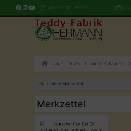
+49 (0) 9561-8590-0
Wer
Neu
Archiv
Limitierte Auflagen
S
Startseite
»
Merkzettel
Merkzettel