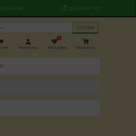
 USA/Kanda)
gegründet 1920
SUCHEN
1
achen
Mein Konto
Merkzettel
Warenkorb
2B