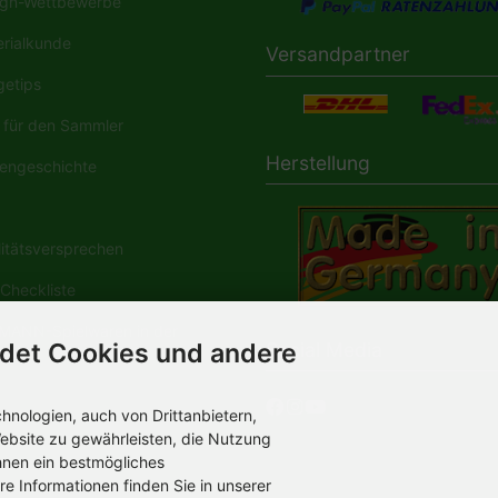
gn-Wettbewerbe
rialkunde
Versandpartner
etips
für den Sammler
Herstellung
engeschichte
tätsversprechen
Checkliste
ANN-Spielwaren in der
Social Media
det Cookies und andere
dia
nologien, auch von Drittanbietern,
ebsite zu gewährleisten, die Nutzung
hnen ein bestmögliches
re Informationen finden Sie in unserer