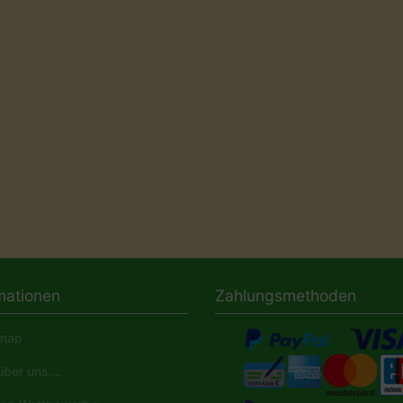
mationen
Zahlungsmethoden
map
ber uns ...