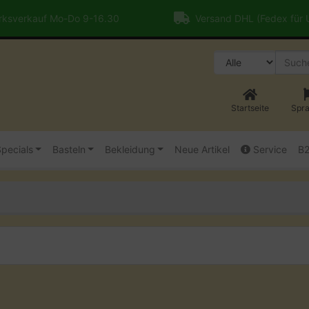
ksverkauf Mo-Do 9-16.30
Versand DHL (Fedex für
Startseite
Spr
pecials
Basteln
Bekleidung
Neue Artikel
Service
B