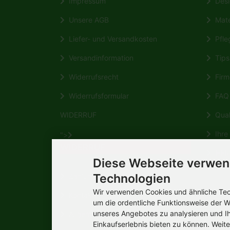
Impressum
Desi
Unsere AGB
Mate
Liefer- und Versandkosten
Pfleg
Versandinformation
Tips 
Widerrufsrecht
Firm
Widerrufsformular
FAQ
WIDERRUF
Quali
Ihre 
">
WIDERRUF
HERM
Diese Webseite verwen
Wikipe
Zahlungsmöglichkeiten
Technologien
Wir verwenden Cookies und ähnliche Tech
Kontakt
um die ordentliche Funktionsweise der W
unseres Angebotes zu analysieren und I
Allgemeine Verbraucherinformation
Einkaufserlebnis bieten zu können. Weite