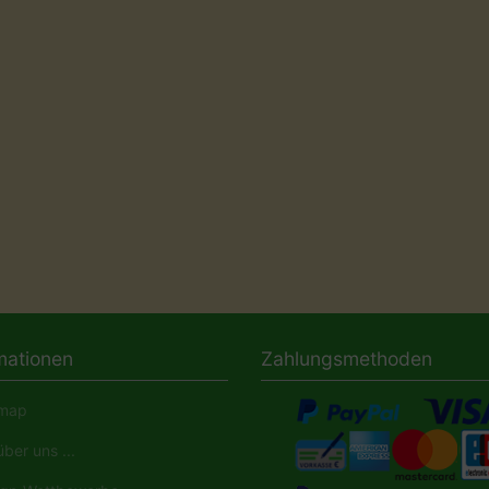
mationen
Zahlungsmethoden
map
ber uns ...