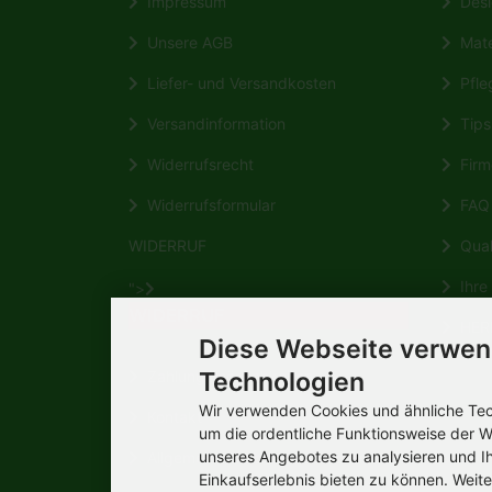
Impressum
Desi
Unsere AGB
Mate
Liefer- und Versandkosten
Pfleg
Versandinformation
Tips 
Widerrufsrecht
Firm
Widerrufsformular
FAQ
WIDERRUF
Quali
Ihre 
">
WIDERRUF
HERM
Diese Webseite verwen
Wikipe
Zahlungsmöglichkeiten
Technologien
Wir verwenden Cookies und ähnliche Tech
Kontakt
um die ordentliche Funktionsweise der W
unseres Angebotes zu analysieren und I
Allgemeine Verbraucherinformation
Einkaufserlebnis bieten zu können. Weite