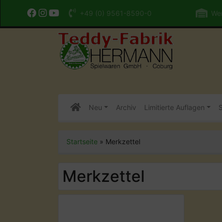
+49 (0) 9561-8590-0
Wer
Neu
Archiv
Limitierte Auflagen
S
Startseite
»
Merkzettel
Merkzettel