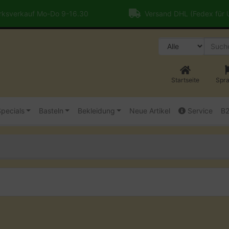
ksverkauf Mo-Do 9-16.30
Versand DHL (Fedex für
Startseite
Spr
pecials
Basteln
Bekleidung
Neue Artikel
Service
B