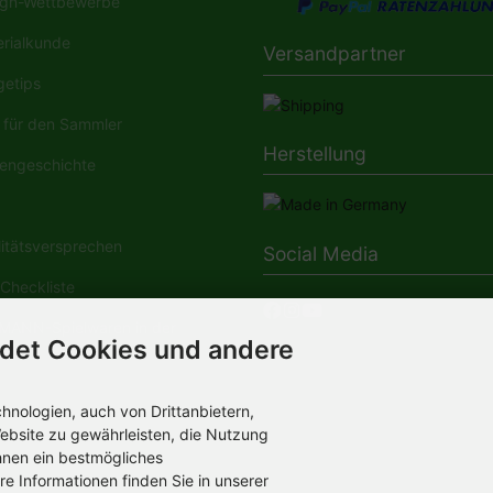
gn-Wettbewerbe
rialkunde
Versandpartner
etips
für den Sammler
Herstellung
engeschichte
tätsversprechen
Social Media
Checkliste
ANN-Spielwaren in der
det Cookies und andere
dia
nologien, auch von Drittanbietern,
ebsite zu gewährleisten, die Nutzung
hnen ein bestmögliches
re Informationen finden Sie in unserer