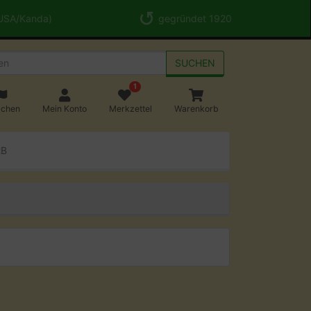
 USA/Kanda)
gegründet 1920
SUCHEN
1
achen
Mein Konto
Merkzettel
Warenkorb
2B