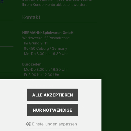
Ihrem Kundenkonto abbestellt werden.
Kontakt
HERMANN-Spielwaren GmbH
Werksverkauf / Postadresse:
Im Grund 9-11
96450 Coburg / Germany
Mo-Do 8.00 bis 16.30 Uhr
Bürozeiten:
Mo-Do 8.00 bis 16.30 Uhr
Fr 8.00 bis 12.30 Uhr
+49 (0) 09561 85900
info@hermann.de
Geschäftsführer
ALLE AKZEPTIEREN
Dr. Ursula Hermann,
Martin Hermann
Handelsregister Amtsgericht Coburg
NUR NOTWENDIGE
HRB 561
USt.-IdNr. DE 132 460 063
Einstellungen anpassen