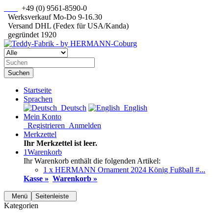
+49 (0) 9561-8590-0
Werksverkauf Mo-Do 9-16.30
Versand DHL (Fedex für USA/Kanda)
gegründet 1920
Suchen
Startseite
Sprachen
Deutsch
English
Mein Konto
Registrieren
Anmelden
Merkzettel
Ihr Merkzettel ist leer.
1
Warenkorb
Ihr Warenkorb enthält die folgenden Artikel:
1 x HERMANN Ornament 2024 König Fußball #...
Kasse »
Warenkorb »
Menü
Seitenleiste
Kategorien