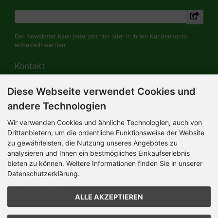
Der Newsletter kann jederzeit hier oder in Ihrem Kundenkonto
abbestellt werden.
Kontakt
Diese Webseite verwendet Cookies und
HERMANN-Spielwaren GmbH
Werksverkauf / Postadresse:
andere Technologien
Im Grund 9-11
96450 Coburg / Germany
Wir verwenden Cookies und ähnliche Technologien, auch von
Mo-Do 8.00 bis 16.30 Uhr
Drittanbietern, um die ordentliche Funktionsweise der Website
zu gewährleisten, die Nutzung unseres Angebotes zu
Bürozeiten:
analysieren und Ihnen ein bestmögliches Einkaufserlebnis
Mo-Do 8.00 bis 16.30 Uhr
Fr 8.00 bis 12.30 Uhr
bieten zu können. Weitere Informationen finden Sie in unserer
+49 (0) 09561 85900
Datenschutzerklärung.
info@hermann.de
Geschäftsführer
ALLE AKZEPTIEREN
Dr. Ursula Hermann,
Martin Hermann
Handelsregister Amtsgericht Coburg