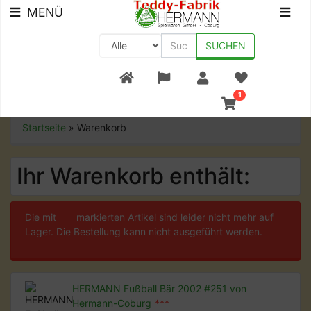
MENÜ
SUCHEN
+49 (0) 9561-8590-0
1
Startseite
»
Warenkorb
Ihr Warenkorb enthält:
Die mit
***
markierten Artikel sind leider nicht mehr auf
Lager. Die Bestellung kann nicht ausgeführt werden.
HERMANN Fußball Bär 2002 #251 von
Hermann-Coburg
***