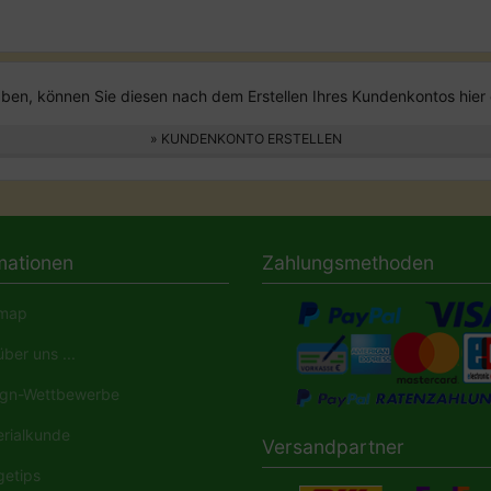
en, können Sie diesen nach dem Erstellen Ihres Kundenkontos hier 
» KUNDENKONTO ERSTELLEN
mationen
Zahlungsmethoden
map
ber uns ...
gn-Wettbewerbe
rialkunde
Versandpartner
etips