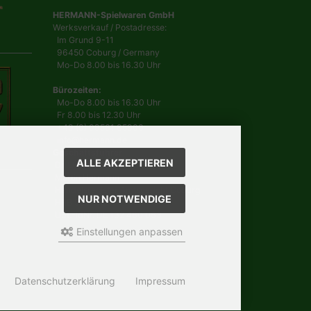
HERMANN-Spielwaren GmbH
Werksverkauf / Postadresse:
Im Grund 9-11
96450 Coburg / Germany
Mo-Do 8.00 bis 16.30 Uhr
Bürozeiten:
Mo-Do 8.00 bis 16.30 Uhr
Fr 8.00 bis 12.30 Uhr
+49 (0) 09561 85900
info@hermann.de
Geschäftsführer
ALLE AKZEPTIEREN
Dr. Ursula Hermann,
Martin Hermann
Handelsregister Amtsgericht Coburg
NUR NOTWENDIGE
HRB 561
USt.-IdNr. DE 132 460 063
Einstellungen anpassen
Datenschutzerklärung
Impressum