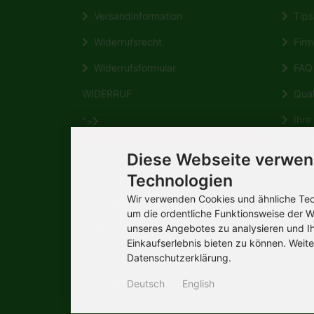
Versandinformation
Tips 
Widerrufsrecht
Firm
Widerrufsformular
FAQ
WIDERRUF
Quali
Ihre 
">
WIDERRUF
HERM
Diese Webseite verwen
Wikipe
Technologien
Zahlungsmöglichkeiten
Wir verwenden Cookies und ähnliche Tech
Kontakt
um die ordentliche Funktionsweise der W
unseres Angebotes zu analysieren und I
Allgemeine Verbraucherinformation
Einkaufserlebnis bieten zu können. Weite
Privatsphäre und Datenschutz
Datenschutzerklärung.
Cookie Einstellungen
Deutsch
English