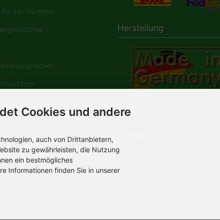
für den Sammler
Herstellung
engeschichte
tätsversprechen
Checkliste
ANN-Spielwaren in der
det Cookies und andere
Social Media
dia
nologien, auch von Drittanbietern,
ebsite zu gewährleisten, die Nutzung
hnen ein bestmögliches
re Informationen finden Sie in unserer