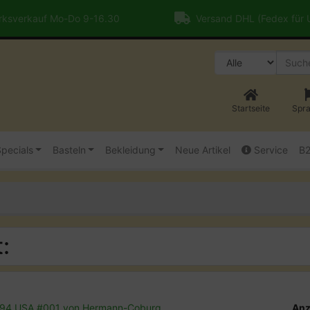
ksverkauf Mo-Do 9-16.30
Versand DHL (Fedex für
Startseite
Spr
pecials
Basteln
Bekleidung
Neue Artikel
Service
B
:
94 USA #001 von Hermann-Coburg
Anz