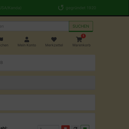
 USA/Kanda)
gegründet 1920
SUCHEN
1
achen
Mein Konto
Merkzettel
Warenkorb
2B
ahl: