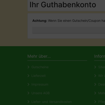
Ihr Guthabenkonto
Achtung:
Wenn Sie einen Gutschein/Coupon hab
Mehr über...
Infor
Gutscheine
Site
Lieferzeit
Wir ü
Impressum
Desi
Unsere AGB
Mate
Liefer- und Versandkosten
Pfleg