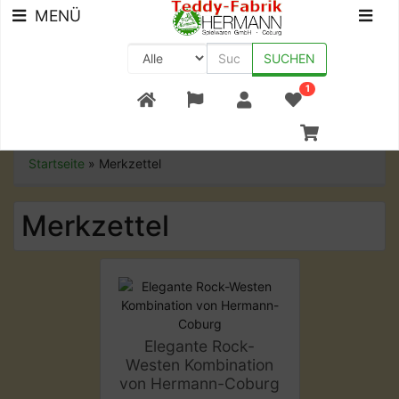
MENÜ
SUCHEN
1
+49 (0) 9561-8590-0
Startseite
»
Merkzettel
Merkzettel
Elegante Rock-
Westen Kombination
von Hermann-Coburg