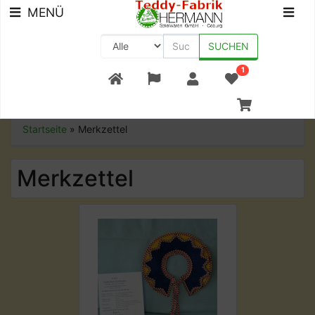
MENÜ
SUCHEN
1
+49 (0) 9561-8590-0
Startseite
»
Merkzettel
Merkzettel