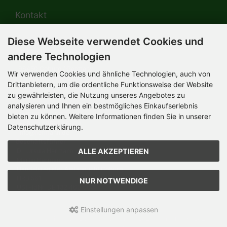
Kontakt
Diese Webseite verwendet Cookies und
HERMANN-Spielwaren GmbH
Werksverkauf / Postadresse:
andere Technologien
Im Grund 9-11
96450 Coburg / Germany
Wir verwenden Cookies und ähnliche Technologien, auch von
Mo-Do 8.00 bis 16.30 Uhr
Drittanbietern, um die ordentliche Funktionsweise der Website
zu gewährleisten, die Nutzung unseres Angebotes zu
Bürozeiten:
analysieren und Ihnen ein bestmögliches Einkaufserlebnis
Mo-Do 8.00 bis 16.30 Uhr
Fr 8.00 bis 12.30 Uhr
bieten zu können. Weitere Informationen finden Sie in unserer
+49 (0) 09561 85900
Datenschutzerklärung.
info@hermann.de
Geschäftsführer
ALLE AKZEPTIEREN
Dr. Ursula Hermann,
Martin Hermann
Handelsregister Amtsgericht Coburg
HRB 561
NUR NOTWENDIGE
USt.-IdNr. DE 132 460 063
Einstellungen anpassen
Teddy-Fabrik - by HERMANN-Coburg © 2026 | Template © 2026