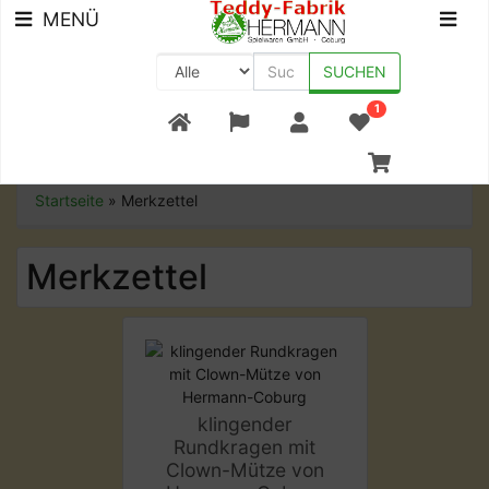
MENÜ
SUCHEN
1
+49 (0) 9561-8590-0
Startseite
»
Merkzettel
Merkzettel
klingender
Rundkragen mit
Clown-Mütze von