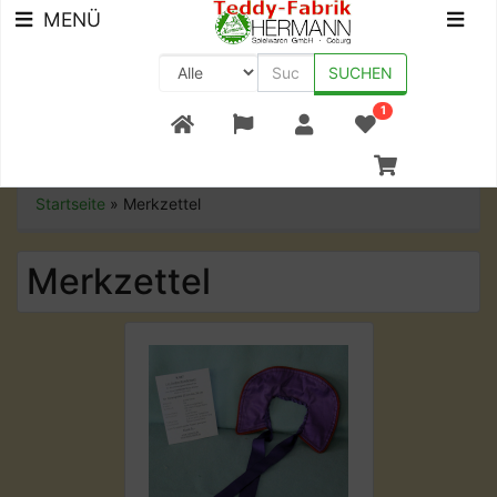
MENÜ
SUCHEN
1
+49 (0) 9561-8590-0
Startseite
»
Merkzettel
Merkzettel