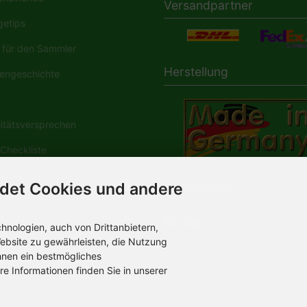
Versandpartner
etips
für den Sammler
Herstellung
engeschichte
tätsversprechen
Checkliste
ANN-Spielwaren in der
det Cookies und andere
Social Media
dia
nologien, auch von Drittanbietern,
ebsite zu gewährleisten, die Nutzung
hnen ein bestmögliches
re Informationen finden Sie in unserer