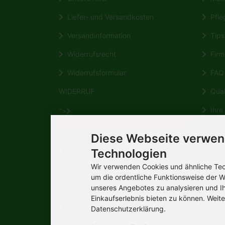
Liefer- und Versandkosten
Pfleg
Versandinformation
Tips 
Widerrufsrecht
Firm
Widerrufsformular
FAQ
WIDERRUF
Quali
Ihre 
">
WIDERRUF
HERM
Diese Webseite verwen
Wikipe
Technologien
Zahlungsmöglichkeiten
Wir verwenden Cookies und ähnliche Tech
Kontakt
um die ordentliche Funktionsweise der W
unseres Angebotes zu analysieren und I
Allgemeine Verbraucherinformation
Einkaufserlebnis bieten zu können. Weite
Privatsphäre und Datenschutz
Datenschutzerklärung.