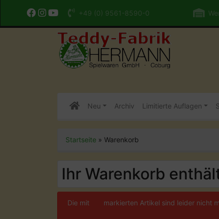
+49 (0) 9561-8590-0
Wer
Neu
Archiv
Limitierte Auflagen
S
Startseite
»
Warenkorb
Ihr Warenkorb enthält
Die mit
***
markierten Artikel sind leider nicht