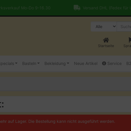
ksverkauf Mo-Do 9-16.30
Versand DHL (Fedex für
Startseite
Spr
pecials
Basteln
Bekleidung
Neue Artikel
Service
B
:
 mehr auf Lager. Die Bestellung kann nicht ausgeführt werden.