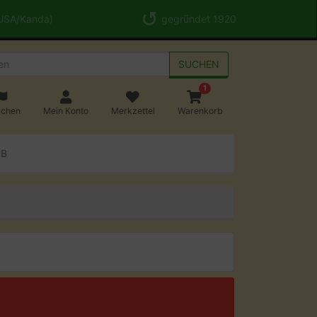
 USA/Kanda)
gegründet 1920
SUCHEN
1
achen
Mein Konto
Merkzettel
Warenkorb
2B