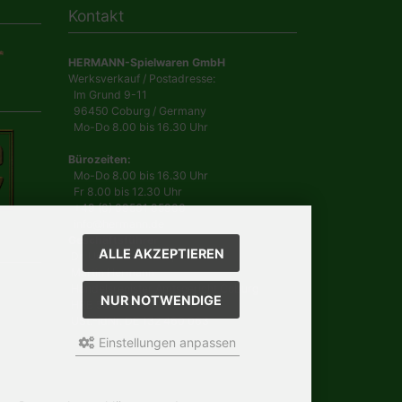
Kontakt
HERMANN-Spielwaren GmbH
Werksverkauf / Postadresse:
Im Grund 9-11
96450 Coburg / Germany
Mo-Do 8.00 bis 16.30 Uhr
Bürozeiten:
Mo-Do 8.00 bis 16.30 Uhr
Fr 8.00 bis 12.30 Uhr
+49 (0) 09561 85900
info@hermann.de
Geschäftsführer
ALLE AKZEPTIEREN
Dr. Ursula Hermann,
Martin Hermann
Handelsregister Amtsgericht Coburg
NUR NOTWENDIGE
HRB 561
USt.-IdNr. DE 132 460 063
Einstellungen anpassen