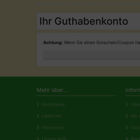
Ihr Guthabenkonto
Achtung:
Wenn Sie einen Gutschein/Coupon hab
Mehr über...
Infor
Gutscheine
Site
Lieferzeit
Wir ü
Impressum
Desi
Unsere AGB
Mate