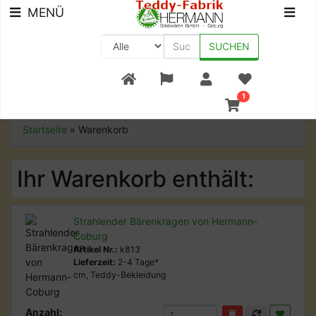
MENÜ
SUCHEN
+49 (0) 9561-8590-0
1
Startseite
»
Warenkorb
Ihr Warenkorb enthält:
Strahlender Bärenkragen von Hermann-
Coburg
Artikel Nr.:
k813
Lieferzeit:
2-4 Tage*
cm, Teddy-Bekleidung
Anzahl: