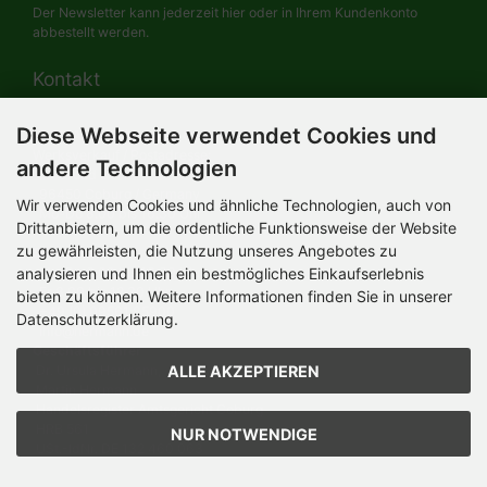
Der Newsletter kann jederzeit hier oder in Ihrem Kundenkonto
abbestellt werden.
Kontakt
Diese Webseite verwendet Cookies und
HERMANN-Spielwaren GmbH
Werksverkauf / Postadresse:
andere Technologien
Im Grund 9-11
96450 Coburg / Germany
Wir verwenden Cookies und ähnliche Technologien, auch von
Mo-Do 8.00 bis 16.30 Uhr
Drittanbietern, um die ordentliche Funktionsweise der Website
zu gewährleisten, die Nutzung unseres Angebotes zu
Bürozeiten:
analysieren und Ihnen ein bestmögliches Einkaufserlebnis
Mo-Do 8.00 bis 16.30 Uhr
Fr 8.00 bis 12.30 Uhr
bieten zu können. Weitere Informationen finden Sie in unserer
+49 (0) 09561 85900
Datenschutzerklärung.
info@hermann.de
Geschäftsführer
ALLE AKZEPTIEREN
Dr. Ursula Hermann,
Martin Hermann
Handelsregister Amtsgericht Coburg
HRB 561
NUR NOTWENDIGE
USt.-IdNr. DE 132 460 063