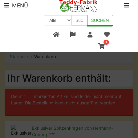
MENÜ
SUCHEN
+49 (0) 9561-8590-0
1
Startseite
»
Warenkorb
Ihr Warenkorb enthält:
Die mit
***
markierten Artikel sind leider nicht mehr auf
Lager. Die Bestellung kann nicht ausgeführt werden.
Exklusiver Spitzenkragen von Hermann-
Coburg
***