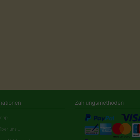
mationen
Zahlungsmethoden
map
ber uns ...