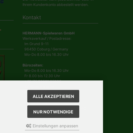
Ihrem Kundenkonto abbestellt werden.
Kontakt
HERMANN-Spielwaren GmbH
Werksverkauf / Postadresse:
Im Grund 9-11
96450 Coburg / Germany
Mo-Do 8.00 bis 16.30 Uhr
Bürozeiten:
Mo-Do 8.00 bis 16.30 Uhr
Fr 8.00 bis 12.30 Uhr
+49 (0) 09561 85900
info@hermann.de
Geschäftsführer
ALLE AKZEPTIEREN
Dr. Ursula Hermann,
Martin Hermann
Handelsregister Amtsgericht Coburg
NUR NOTWENDIGE
HRB 561
USt.-IdNr. DE 132 460 063
Einstellungen anpassen