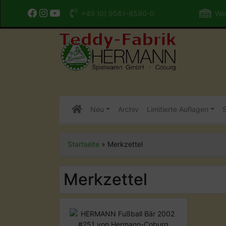
+49 (0) 9561-8590-0
Wer
Neu
Archiv
Limitierte Auflagen
S
Startseite
»
Merkzettel
Merkzettel