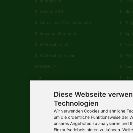
Impressum
Desi
Unsere AGB
Mate
Liefer- und Versandkosten
Pfleg
Versandinformation
Tips 
Widerrufsrecht
Firm
Widerrufsformular
FAQ
WIDERRUF
Quali
Ihre 
">
WIDERRUF
HERM
Diese Webseite verwen
Wikipe
Zahlungsmöglichkeiten
Technologien
Wir verwenden Cookies und ähnliche Tech
Kontakt
um die ordentliche Funktionsweise der W
unseres Angebotes zu analysieren und I
Allgemeine Verbraucherinformation
Einkaufserlebnis bieten zu können. Weite