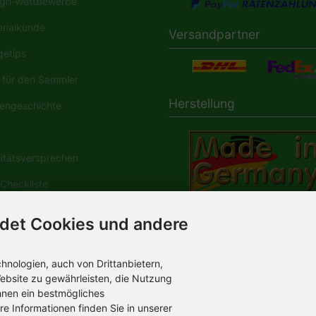
gn-Wettbewerbe
rialkunde
Versandpartner
etips
für den Sammler
Herstellung
engeschichte
tätsversprechen
Checkliste
ANN-Spielwaren in der
Social Media
det Cookies und andere
dia
nologien, auch von Drittanbietern,
ebsite zu gewährleisten, die Nutzung
hnen ein bestmögliches
re Informationen finden Sie in unserer