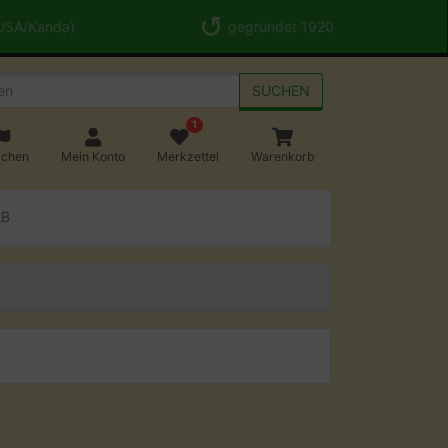
 USA/Kanda)
gegründet 1920
SUCHEN
1
achen
Mein Konto
Merkzettel
Warenkorb
2B