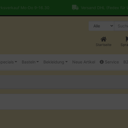
ksverkauf Mo-Do 9-16.30
Versand DHL (Fedex für
Startseite
Spr
pecials
Basteln
Bekleidung
Neue Artikel
Service
B