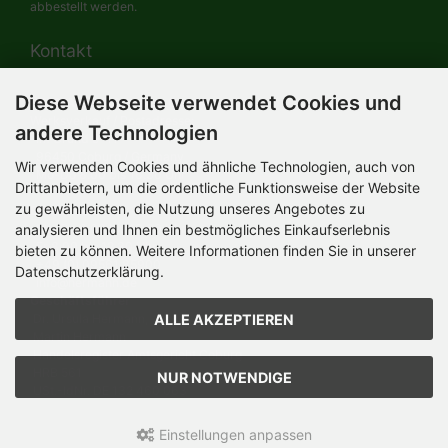
abbestellt werden.
Kontakt
Diese Webseite verwendet Cookies und
HERMANN-Spielwaren GmbH
Werksverkauf / Postadresse:
andere Technologien
Im Grund 9-11
96450 Coburg / Germany
Wir verwenden Cookies und ähnliche Technologien, auch von
Mo-Do 8.00 bis 16.30 Uhr
Drittanbietern, um die ordentliche Funktionsweise der Website
zu gewährleisten, die Nutzung unseres Angebotes zu
Bürozeiten:
analysieren und Ihnen ein bestmögliches Einkaufserlebnis
Mo-Do 8.00 bis 16.30 Uhr
Fr 8.00 bis 12.30 Uhr
bieten zu können. Weitere Informationen finden Sie in unserer
+49 (0) 09561 85900
Datenschutzerklärung.
info@hermann.de
Geschäftsführer
ALLE AKZEPTIEREN
Dr. Ursula Hermann,
Martin Hermann
Handelsregister Amtsgericht Coburg
HRB 561
NUR NOTWENDIGE
USt.-IdNr. DE 132 460 063
Einstellungen anpassen