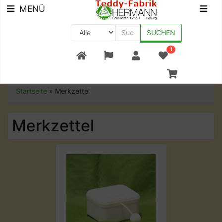
MENÜ
SUCHEN
1
+49 (0) 9561-8590-0
Startseite
»
Merkzettel
Merkzettel