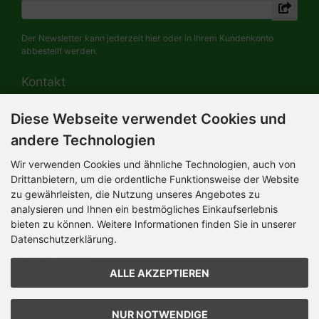
Der Newsletter kann jederzeit hier oder in Ihrem Kundenkonto
abbestellt werden.
Kontakt
Diese Webseite verwendet Cookies und
HERMANN-Spielwaren GmbH
Werksverkauf / Postadresse:
andere Technologien
Im Grund 9-11
96450 Coburg / Germany
Wir verwenden Cookies und ähnliche Technologien, auch von
Mo-Do 8.00 bis 16.30 Uhr
Drittanbietern, um die ordentliche Funktionsweise der Website
zu gewährleisten, die Nutzung unseres Angebotes zu
Bürozeiten:
analysieren und Ihnen ein bestmögliches Einkaufserlebnis
Mo-Do 8.00 bis 16.30 Uhr
Fr 8.00 bis 12.30 Uhr
bieten zu können. Weitere Informationen finden Sie in unserer
+49 (0) 09561 85900
Datenschutzerklärung.
info@hermann.de
Geschäftsführer
ALLE AKZEPTIEREN
Dr. Ursula Hermann,
Martin Hermann
Handelsregister Amtsgericht Coburg
HRB 561
NUR NOTWENDIGE