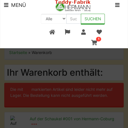
MENÜ
SUCHEN
+49 (0) 9561-8590-0
1
Startseite
»
Warenkorb
Ihr Warenkorb enthält:
Die mit
***
markierten Artikel sind leider nicht mehr auf
Lager. Die Bestellung kann nicht ausgeführt werden.
Auf der Schaukel #001 von Hermann-Coburg
***