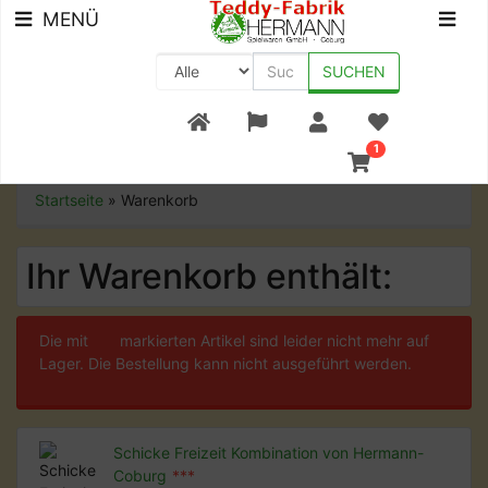
MENÜ
SUCHEN
+49 (0) 9561-8590-0
1
Startseite
»
Warenkorb
Ihr Warenkorb enthält:
Die mit
***
markierten Artikel sind leider nicht mehr auf
Lager. Die Bestellung kann nicht ausgeführt werden.
Schicke Freizeit Kombination von Hermann-
Coburg
***