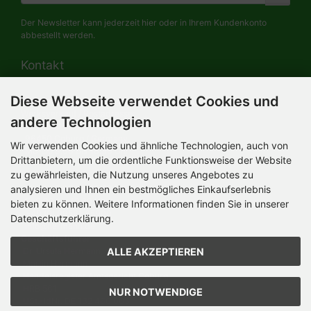
Der Newsletter kann jederzeit hier oder in Ihrem Kundenkonto
abbestellt werden.
Kontakt
Diese Webseite verwendet Cookies und
HERMANN-Spielwaren GmbH
Werksverkauf / Postadresse:
andere Technologien
Im Grund 9-11
96450 Coburg / Germany
Wir verwenden Cookies und ähnliche Technologien, auch von
Mo-Do 8.00 bis 16.30 Uhr
Drittanbietern, um die ordentliche Funktionsweise der Website
zu gewährleisten, die Nutzung unseres Angebotes zu
Bürozeiten:
analysieren und Ihnen ein bestmögliches Einkaufserlebnis
Mo-Do 8.00 bis 16.30 Uhr
Fr 8.00 bis 12.30 Uhr
bieten zu können. Weitere Informationen finden Sie in unserer
+49 (0) 09561 85900
Datenschutzerklärung.
info@hermann.de
Geschäftsführer
ALLE AKZEPTIEREN
Dr. Ursula Hermann,
Martin Hermann
Handelsregister Amtsgericht Coburg
HRB 561
NUR NOTWENDIGE
USt.-IdNr. DE 132 460 063