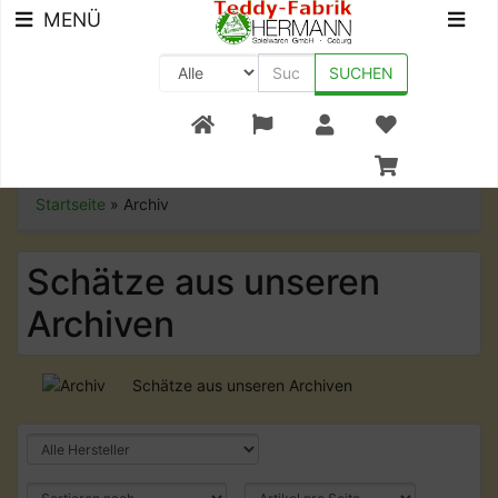
MENÜ
SUCHEN
+49 (0) 9561-8590-0
Startseite
»
Archiv
Schätze aus unseren
Archiven
Schätze aus unseren Archiven