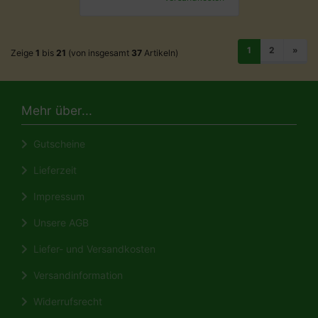
1
2
»
Zeige
1
bis
21
(von insgesamt
37
Artikeln)
Mehr über...
Gutscheine
Lieferzeit
Impressum
Unsere AGB
Liefer- und Versandkosten
Versandinformation
Widerrufsrecht