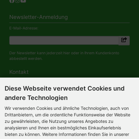
Newsletter-Anmeldung
E-Mail-Adresse:
Der Newsletter kann jederzeit hier oder in Ihrem Kundenkonto
abbestellt werden.
Kontakt
Diese Webseite verwendet Cookies und
HERMANN-Spielwaren GmbH
Werksverkauf / Postadresse:
andere Technologien
Im Grund 9-11
96450 Coburg / Germany
Wir verwenden Cookies und ähnliche Technologien, auch von
Mo-Do 8.00 bis 16.30 Uhr
Drittanbietern, um die ordentliche Funktionsweise der Website
zu gewährleisten, die Nutzung unseres Angebotes zu
Bürozeiten:
Mo-Do 8.00 bis 16.30 Uhr
analysieren und Ihnen ein bestmögliches Einkaufserlebnis
Fr 8.00 bis 12.30 Uhr
bieten zu können. Weitere Informationen finden Sie in unserer
+49 (0) 09561 85900