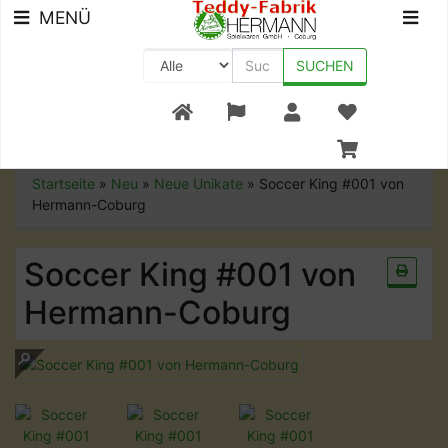
MENÜ
SUCHEN
+49 (0) 9561-8590-0
Startseite
»
Neu
»
Neue Unikate
»
Soccer King #001 von
Hermann-Coburg
Soccer King #001 von
Hermann-Coburg