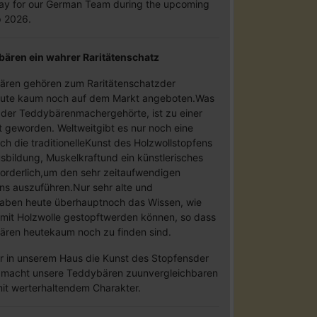
oday for our German Team during the upcoming
 2026.
bären ein wahrer Raritätenschatz
bären gehören zum Raritätenschatzder
ute kaum noch auf dem Markt angeboten.Was
 der Teddybärenmachergehörte, ist zu einer
t geworden. Weltweitgibt es nur noch eine
ch die traditionelleKunst des Holzwollstopfens
sbildung, Muskelkraftund ein künstlerisches
orderlich,um den sehr zeitaufwendigen
ns auszuführen.Nur sehr alte und
haben heute überhauptnoch das Wissen, wie
mit Holzwolle gestopftwerden können, so dass
ären heutekaum noch zu finden sind.
ir in unserem Haus die Kunst des Stopfensder
s macht unsere Teddybären zuunvergleichbaren
it werterhaltendem Charakter.