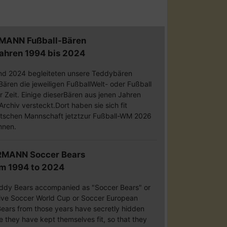
MANN Fußball-Bären
Jahren 1994 bis 2024
nd 2024 begleiteten unsere Teddybären
ären die jeweiligen FußballWelt- oder Fußball
r Zeit. Einige dieserBären aus jenen Jahren
rchiv versteckt.Dort haben sie sich fit
utschen Mannschaft jetztzur Fußball-WM 2026
nnen.
RMANN Soccer Bears
om 1994 to 2024
ddy Bears accompanied as "Soccer Bears" or
ive Soccer World Cup or Soccer European
ars from those years have secretly hidden
e they have kept themselves fit, so that they