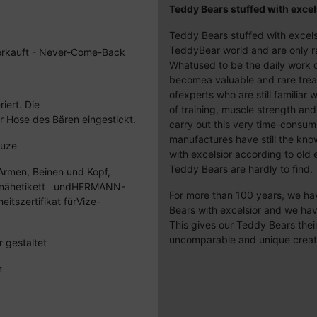
Teddy Bears stuffed with excel
Teddy Bears stuffed with excelsi
TeddyBear world and are only ra
sverkauft - Never-Come-Back
Whatused to be the daily work 
becomea valuable and rare trea
ofexperts who are still familiar w
iert. Die
of training, muscle strength and
er Hose des Bären eingestickt.
carry out this very time-consu
manufactures have still the kn
auze
with excelsior according to old
Teddy Bears are hardly to find.
 Armen, Beinen und Kopf,
nähetikett undHERMANN-
For more than 100 years, we hav
itszertifikat fürVize-
Bears with excelsior and we hav
This gives our Teddy Bears the
uncomparable and unique creatu
 gestaltet
r