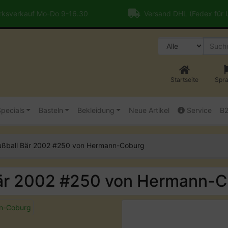
ksverkauf Mo-Do 9-16.30
Versand DHL (Fedex für
Startseite
Spr
pecials
Basteln
Bekleidung
Neue Artikel
Service
B
ball Bär 2002 #250 von Hermann-Coburg
r 2002 #250 von Hermann-C