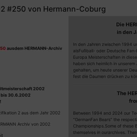
02 #250 von Hermann-Coburg
Die HER
in den 
In den Jahren zwischen 1994 u
250
ausdem HERMANN-Archiv
alsFußball- oder Deutsche Fan-B
Europa Meisterschaften in diese
haben sich heimlich in unserem A
gehalten, um heute unserer De
fest die Daumen drücken zu kö
eltmeisterschaft 2002
The HE
bis 30.6.2002
fr
2
zifikation 2 aus dem Jahr 2002
Between 1994 and 2024 our Te
"GermanFan Bears" the respect
HERMANN Archiv von 2002
Championships.Some of these Be
themselves in ourarchives. Ther
eit