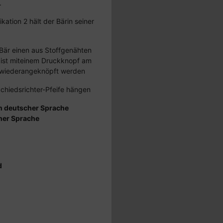
.
kation 2 hält der Bärin seiner
 Bär einen aus Stoffgenähten
l ist miteinem Druckknopf am
 wiederangeknöpft werden
chiedsrichter-Pfeife hängen
n deutscher Sprache
her Sprache
d