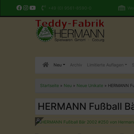
+49 (0) 9561-8590-0
Wer
Neu
Archiv
Limitierte Auflagen
S
Startseite
»
Neu
»
Neue Unikate
»
HERMANN Fuß
HERMANN Fußball Bä