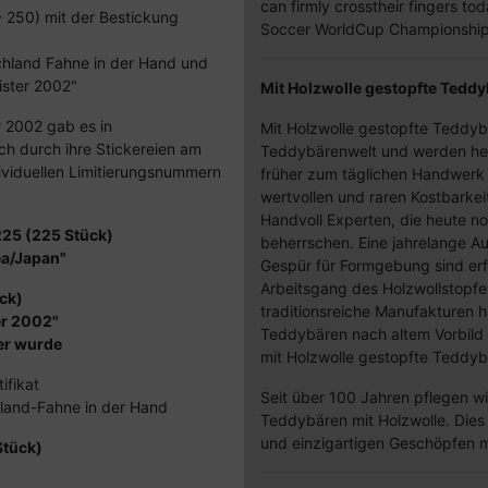
can firmly crosstheir fingers t
- 250) mit der Bestickung
Soccer WorldCup Championship
schland Fahne in der Hand und
ister 2002"
Mit Holzwolle gestopfte Teddy
 2002 gab es in
Mit Holzwolle gestopfte Teddy
ich durch ihre Stickereien am
Teddybärenwelt und werden he
ividuellen Limitierungsnummern
früher zum täglichen Handwerk
wertvollen und raren Kostbarkei
Handvoll Experten, die heute no
225 (225 Stück)
beherrschen. Eine jahrelange Au
a/Japan"
Gespür für Formgebung sind erf
Arbeitsgang des Holzwollstopfe
ck)
traditionsreiche Manufakturen 
er 2002"
Teddybären nach altem Vorbild 
er wurde
mit Holzwolle gestopfte Teddyb
ifikat
Seit über 100 Jahren pflegen w
hland-Fahne in der Hand
Teddybären mit Holzwolle. Die
und einzigartigen Geschöpfen m
Stück)