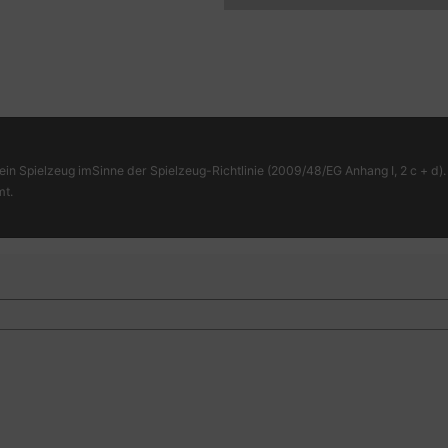
ein Spielzeug imSinne der Spielzeug-Richtlinie (2009/48/EG Anhang I, 2 c + d). 
mt.