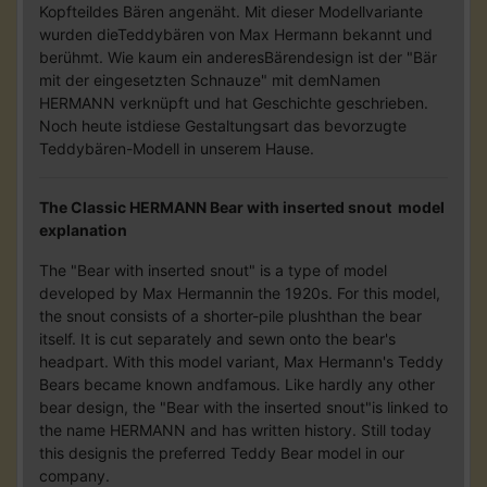
Kopfteildes Bären angenäht. Mit dieser Modellvariante
wurden dieTeddybären von Max Hermann bekannt und
berühmt. Wie kaum ein anderesBärendesign ist der "Bär
mit der eingesetzten Schnauze" mit demNamen
HERMANN verknüpft und hat Geschichte geschrieben.
Noch heute istdiese Gestaltungsart das bevorzugte
Teddybären-Modell in unserem Hause.
The Classic HERMANN Bear with inserted snout model
explanation
The "Bear with inserted snout" is a type of model
developed by Max Hermannin the 1920s. For this model,
the snout consists of a shorter-pile plushthan the bear
itself. It is cut separately and sewn onto the bear's
headpart. With this model variant, Max Hermann's Teddy
Bears became known andfamous. Like hardly any other
bear design, the "Bear with the inserted snout"is linked to
the name HERMANN and has written history. Still today
this designis the preferred Teddy Bear model in our
company.