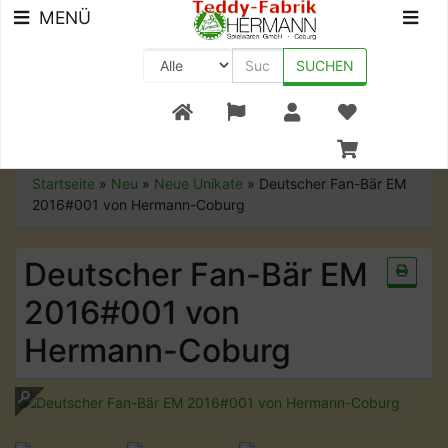
MENÜ
SUCHEN
+49 (0) 9561-8590-0
Startseite
»
Neu
»
Neue Unikate
»
Deutscher Fan-Bär EM
2016#001 von Hermann-Coburg
Deutscher Fan-Bär EM
2016#001 von
Hermann-Coburg