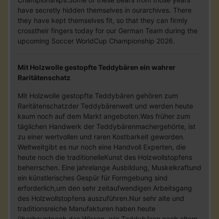
have secretly hidden themselves in ourarchives. There
they have kept themselves fit, so that they can firmly
crosstheir fingers today for our German Team during the
upcoming Soccer WorldCup Championship 2026.
Mit Holzwolle gestopfte Teddybären ein wahrer
Raritätenschatz
Mit Holzwolle gestopfte Teddybären gehören zum
Raritätenschatzder Teddybärenwelt und werden heute
kaum noch auf dem Markt angeboten.Was früher zum
täglichen Handwerk der Teddybärenmachergehörte, ist
zu einer wertvollen und raren Kostbarkeit geworden.
Weltweitgibt es nur noch eine Handvoll Experten, die
heute noch die traditionelleKunst des Holzwollstopfens
beherrschen. Eine jahrelange Ausbildung, Muskelkraftund
ein künstlerisches Gespür für Formgebung sind
erforderlich,um den sehr zeitaufwendigen Arbeitsgang
des Holzwollstopfens auszuführen.Nur sehr alte und
traditionsreiche Manufakturen haben heute
überhauptnoch das Wissen, wie Teddybären nach altem